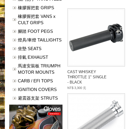
橡膠握把套 GRIPS
橡膠握把套 VANS x
CULT GRIPS
腳踏 FOOT PEGS
燈具/車燈 TAILLIGHTS
坐墊 SEATS
排氣 EXHAUST
馬達安裝板 TRIUMPH
MOTOR MOUNTS
CAST WHISKEY
THROTTLE 1" SINGLE
CARB / EFI TOPS
- BLACK
NT$ 3,300 元
IGNITION COVERS
避震器支架 STRUTS