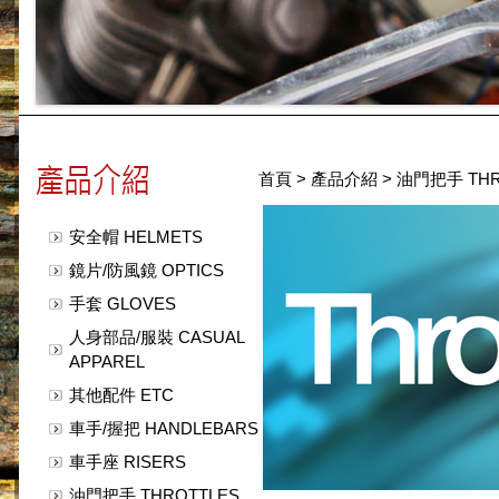
首頁
>
產品介紹
>
油門把手 THR
安全帽 HELMETS
鏡片/防風鏡 OPTICS
手套 GLOVES
人身部品/服裝 CASUAL
APPAREL
其他配件 ETC
車手/握把 HANDLEBARS
車手座 RISERS
油門把手 THROTTLES