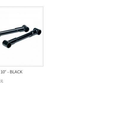
10" - BLACK
 元