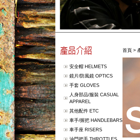
首頁
>
安全帽 HELMETS
鏡片/防風鏡 OPTICS
手套 GLOVES
人身部品/服裝 CASUAL
APPAREL
其他配件 ETC
車手/握把 HANDLEBARS
車手座 RISERS
油門把手 THROTTLES