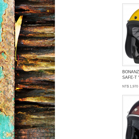
BONANZ
SAFE-T
NT$ 1,970