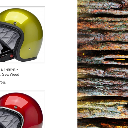
a Helmet -
ic Sea Weed
970元