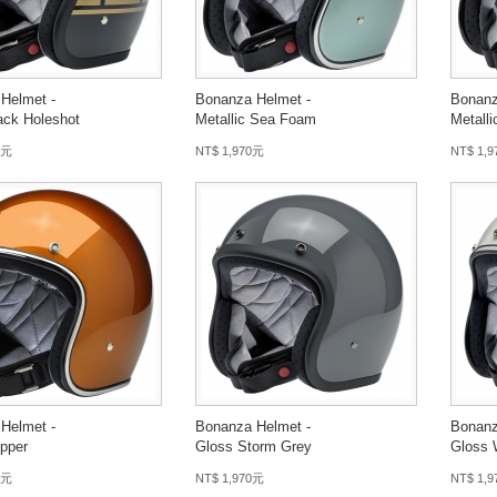
Helmet -
Bonanza Helmet -
Bonanz
ack Holeshot
Metallic Sea Foam
Metall
 元
NT$ 1,970元
NT$ 1,
Helmet -
Bonanza Helmet -
Bonanz
pper
Gloss Storm Grey
Gloss 
 元
NT$ 1,970元
NT$ 1,