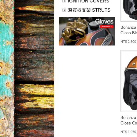
IGNITION COVERS
避震器支架 STRUTS
Bonanza 
Gloss Bl
NT$ 2,300
Bonanza 
Gloss Co
NT$ 1,970