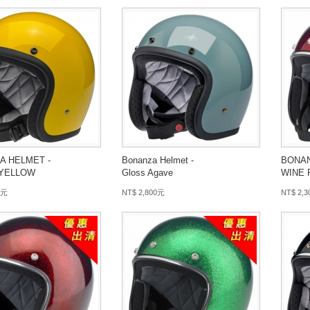
A HELMET -
Bonanza Helmet -
BONAN
 YELLOW
Gloss Agave
WINE 
 元
NT$ 2,800元
NT$ 2,