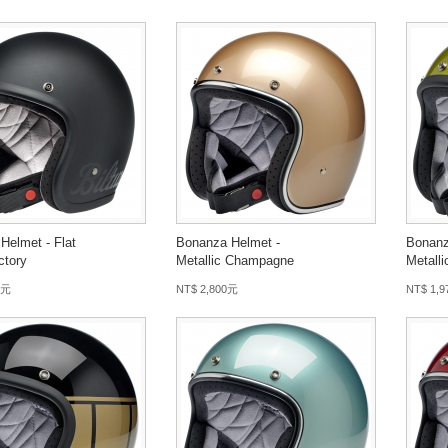
Helmet - Flat
Bonanza Helmet -
Bonanz
ctory
Metallic Champagne
Metall
 元
NT$ 2,800元
NT$ 1,