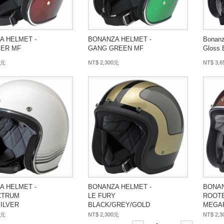
A HELMET -
BONANZA HELMET -
Bonanz
ER MF
GANG GREEN MF
Gloss 
 元
NT$ 2,300元
NT$ 3,
A HELMET -
BONANZA HELMET -
BONAN
CTRUM
LE FURY
ROOT
ILVER
BLACK/GREY/GOLD
MEGA
 元
NT$ 2,300元
NT$ 2,