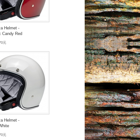
a Helmet -
ic Candy Red
970元
a Helmet -
White
970元