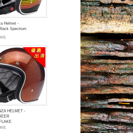
a Helmet -
Black Spectrum
650元
ZA HELMET -
BEER
FLAKE
300元