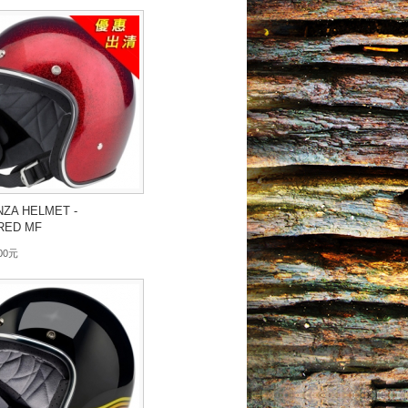
ZA HELMET -
RED MF
300元