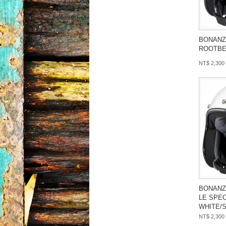
BONANZ
ROOTBE
NT$ 2,300
BONANZ
LE SPE
WHITE/S
NT$ 2,300