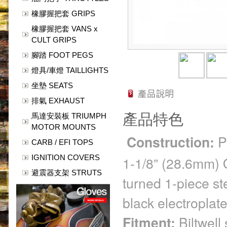
橡膠握把套 GRIPS
橡膠握把套 VANS x
CULT GRIPS
腳踏 FOOT PEGS
燈具/車燈 TAILLIGHTS
坐墊 SEATS
排氣 EXHAUST
產品特色
馬達安裝板 TRIUMPH
MOTOR MOUNTS
Construction:
P
CARB / EFI TOPS
IGNITION COVERS
1-1/8” (28.6mm) 
避震器支架 STRUTS
turned 1-piece st
black electroplate
Fitment:
Biltwell