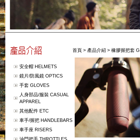
首頁
>
產品介紹
>
橡膠握把套 GR
安全帽 HELMETS
鏡片/防風鏡 OPTICS
手套 GLOVES
人身部品/服裝 CASUAL
APPAREL
其他配件 ETC
車手/握把 HANDLEBARS
車手座 RISERS
油門把手 THROTTLES