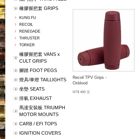
橡膠握把套 GRIPS
KUNG FU
RECOIL
RENEGADE
THRUSTER
TORKER
橡膠握把套 VANS x
CULT GRIPS
腳踏 FOOT PEGS
Recoil TPV Grips -
燈具/車燈 TAILLIGHTS
Oxblood
坐墊 SEATS
NT$ 480 元
排氣 EXHAUST
馬達安裝板 TRIUMPH
MOTOR MOUNTS
CARB / EFI TOPS
IGNITION COVERS