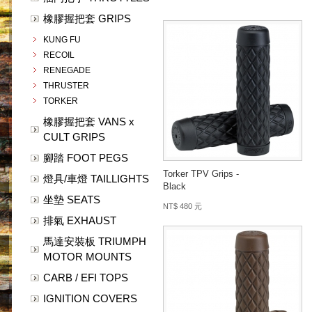
橡膠握把套 GRIPS
KUNG FU
RECOIL
RENEGADE
THRUSTER
TORKER
橡膠握把套 VANS x
CULT GRIPS
腳踏 FOOT PEGS
Torker TPV Grips -
燈具/車燈 TAILLIGHTS
Black
坐墊 SEATS
NT$ 480 元
排氣 EXHAUST
馬達安裝板 TRIUMPH
MOTOR MOUNTS
CARB / EFI TOPS
IGNITION COVERS