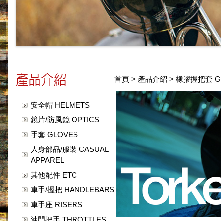
首頁
>
產品介紹
>
橡膠握把套 GR
安全帽 HELMETS
鏡片/防風鏡 OPTICS
手套 GLOVES
人身部品/服裝 CASUAL
APPAREL
其他配件 ETC
車手/握把 HANDLEBARS
車手座 RISERS
油門把手 THROTTLES